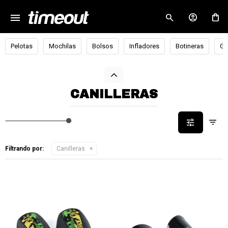
menu
close
Pelotas
Mochilas
Bolsos
Infladores
Botineras
Go
CANILLERAS
Filtrando por:
Canilleras