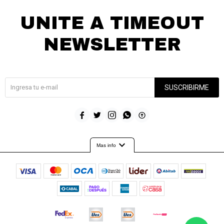
UNITE A TIMEOUT
NEWSLETTER
¡Suscribite y recibí todas nuestras novedades!
SUSCRIBIRME





expand_more
Mas info