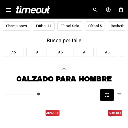
menu
close
Championes
Fútbol 11
Fútbol Sala
Fútbol 5
Basketbal
Busca por talle
7.5
8
8.5
9
9.5
CALZADO PARA HOMBRE