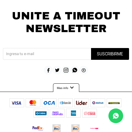
UNITE A TIMEOUT
NEWSLETTER
¡Suscribite y recibí todas nuestras novedades!
SUSCRIBIRME





expand_more
Mas info