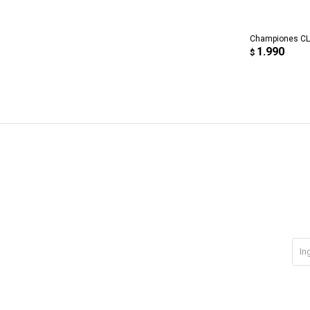
AG
Championes CL
1.990
$