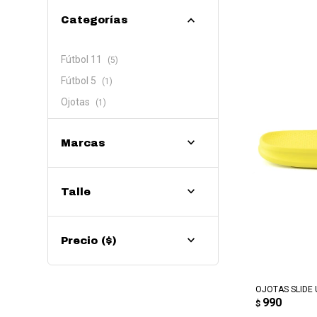
Categorías
Fútbol 11
(5)
Fútbol 5
(1)
Ojotas
(1)
Marcas
Talle
Precio
($)
AG
OJOTAS SLIDE 
990
$