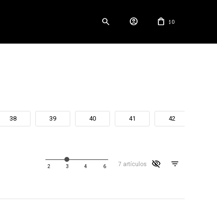
0
$
38
39
40
41
42
43
visibility_off
7 artículos