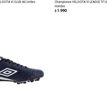
Día
Mes
Año
puede variar por comercio
LOCITA VI CLUB AG Umbro
Championes VELOCITA VI LEAGUE TF 
Hombre
1.990
$
Continuar