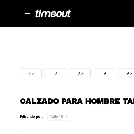
menu
store
close
local_shipping
autorenew
percent
7.5
8
8.5
9
9.5
CALZADO PARA HOMBRE TA
Filtrando por:
Talle 10