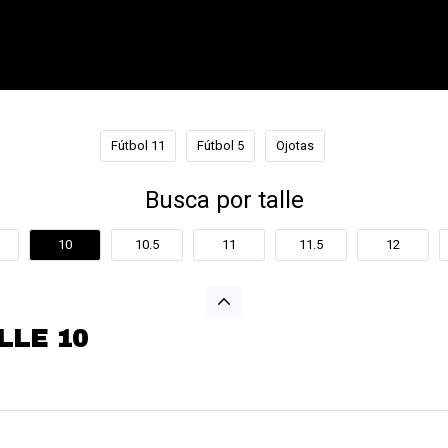
Fútbol 11
Fútbol 5
Ojotas
Busca por talle
10
10.5
11
11.5
12
LLE 10