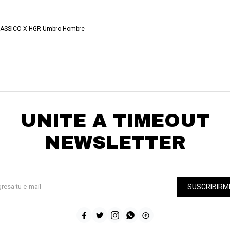
REGAR AL CARRITO
ASSICO X HGR Umbro Hombre
UNITE A TIMEOUT
NEWSLETTER
¡Suscribite y recibí todas nuestras novedades!
SUSCRIBIRM




