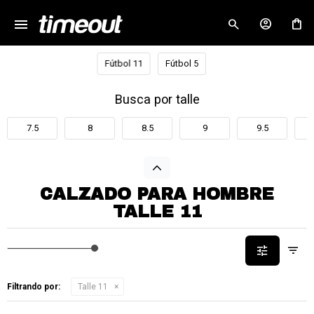
menu
close
Fútbol 11
Fútbol 5
Busca por talle
7.5
8
8.5
9
9.5
CALZADO PARA HOMBRE
TALLE 11
Filtrando por:
Talle 11