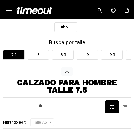
menu
close
Fútbol 11
Busca por talle
7.5
8
8.5
9
9.5
CALZADO PARA HOMBRE
TALLE 7.5
Filtrando por:
Talle 7.5