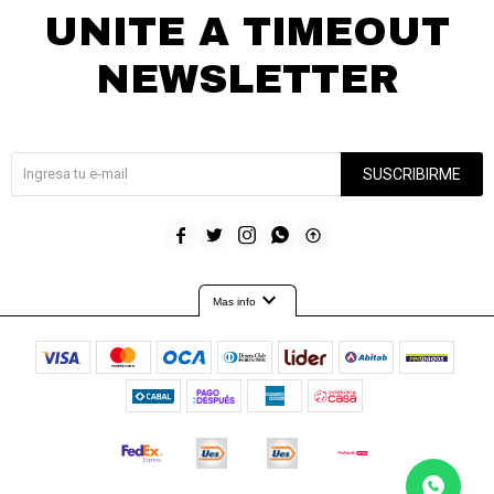
UNITE A TIMEOUT
NEWSLETTER
¡Suscribite y recibí todas nuestras novedades!
SUSCRIBIRME





expand_more
Mas info