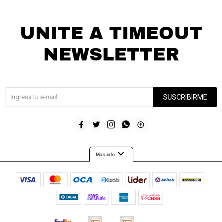
UNITE A TIMEOUT
NEWSLETTER
¡Suscribite y recibí todas nuestras novedades!
SUSCRIBIRME





expand_more
Mas info