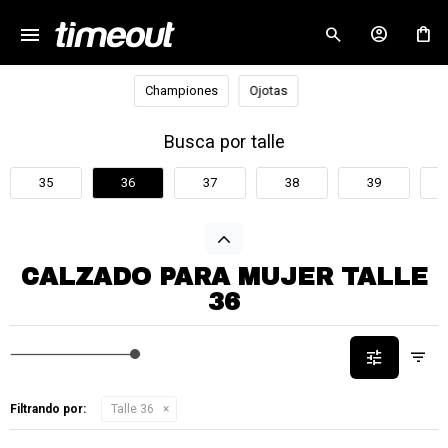
menu
close
Championes
Ojotas
Busca por talle
35
36
37
38
39
CALZADO PARA MUJER TALLE
36
Filtrando por:
Talle 36