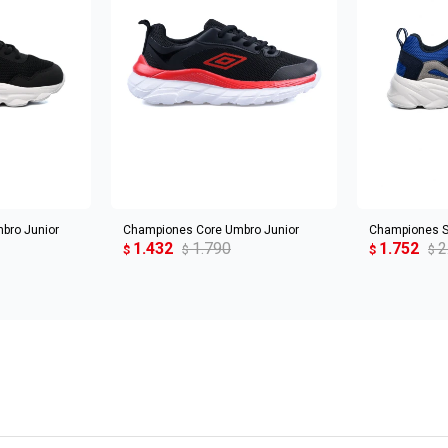
CARRITO
AGREGAR AL CARRITO
AGREGA
bro Junior
Championes Core Umbro Junior
Championes S
1.432
1.790
1.752
2
$
$
$
$