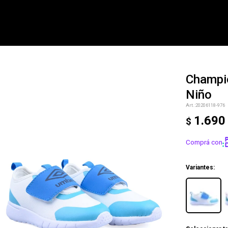
Champi
Niño
NOTIFICARME
20206118-976
1.690
$
Comprá con
Variantes: