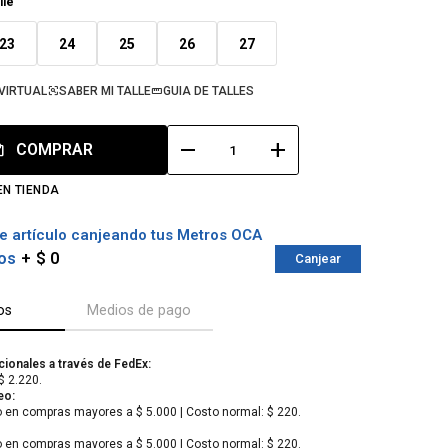
lle
23
24
25
26
27
VIRTUAL
SABER MI TALLE
GUIA DE TALLES
remove
add
COMPRAR
EN TIENDA
e artículo canjeando tus Metros OCA
os
$ 0
Canjear
os
Medios de pago
cionales a través de FedEx:
$ 2.220.
eo:
o en compras mayores a $ 5.000 | Costo normal: $ 220.
o en compras mayores a $ 5.000 | Costo normal: $ 220.