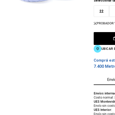
Seleccionar ta
22
PROBADOR 
UBICAR 
Comprá est
7.400 Metr
Enví
Envíos interna
Costo normal: 
UES Montevid
Envío sin cost
UES Interior:
Envío sin cost