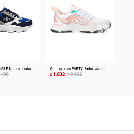
R AL CARRITO
AGREGAR AL CARRITO
MILE Umbro Junior
Championes PARTY Umbro Junior
Champ
.190
1.832
2.290
1.8
$
$
$