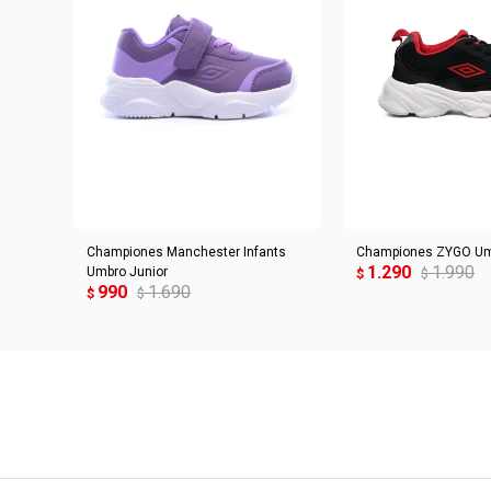
AGREGAR AL CARRITO
AGREGAR AL 
Championes Manchester Infants
Championes ZYGO Um
1.290
1.990
Umbro Junior
$
$
990
1.690
$
$