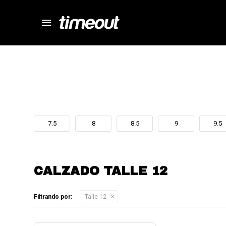
menu
store
close
local_shipping
autorenew
percent
7.5
8
8.5
9
9.5
CALZADO TALLE 12
Filtrando por:
Talle 12