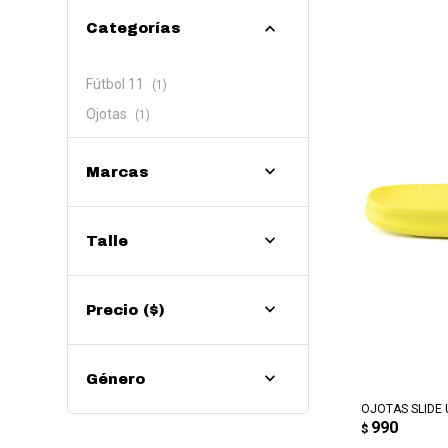
Categorías
Fútbol 11
(1)
Ojotas
(1)
Marcas
Talle
Precio
($)
AG
Género
OJOTAS SLIDE 
990
$