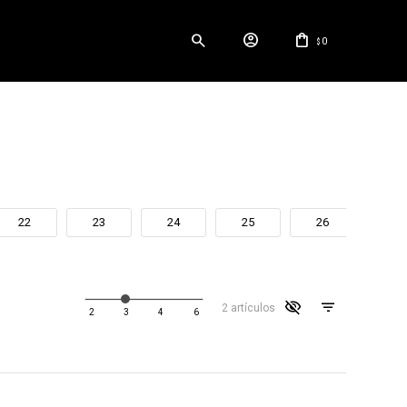
0
$
22
23
24
25
26
27
visibility_off
2 artículos