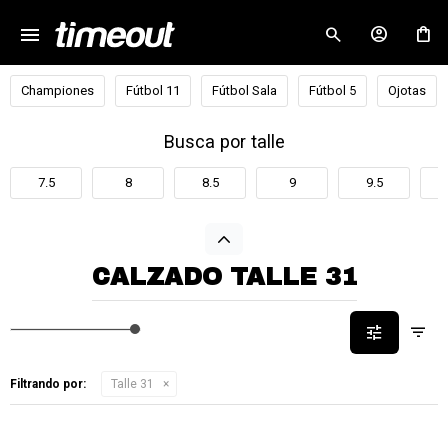
menu
close
Championes
Fútbol 11
Fútbol Sala
Fútbol 5
Ojotas
Busca por talle
7.5
8
8.5
9
9.5
CALZADO TALLE 31
Filtrando por:
Talle 31