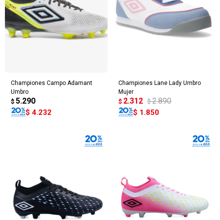
Championes Campo Adamant
Championes Lane Lady Umbro
Umbro
Mujer
5.290
2.312
2.890
$
$
$
$
4.232
$
1.850