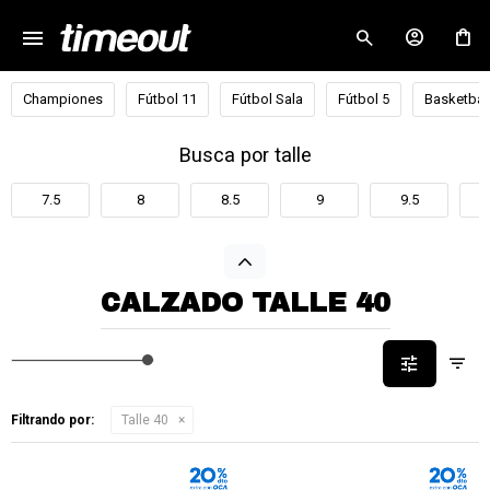
menu
close
Championes
Fútbol 11
Fútbol Sala
Fútbol 5
Basketbal
Busca por talle
7.5
8
8.5
9
9.5
CALZADO TALLE 40
Filtrando por:
Talle 40