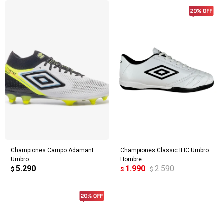
Championes Campo Adamant
Championes Classic II.IC Umbro
Umbro
Hombre
5.290
1.990
2.590
$
$
$
¡Sumate a la forma más ágil de
comprar!
Comprá en 3 cuotas sin recargo o hasta en
12 cuotas * ¡Solo con tu cédula!