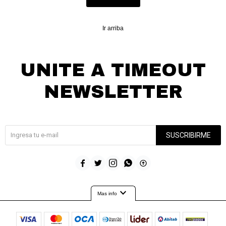
Ir arriba
UNITE A TIMEOUT
NEWSLETTER
¡Suscribite y recibí todas nuestras novedades!
SUSCRIBIRME





expand_more
Mas info