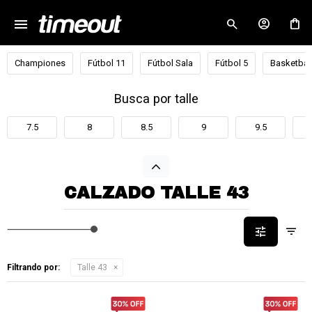
menu
close
Championes
Fútbol 11
Fútbol Sala
Fútbol 5
Basketbal
Busca por talle
7.5
8
8.5
9
9.5
CALZADO TALLE 43
Filtrando por:
Talle 43