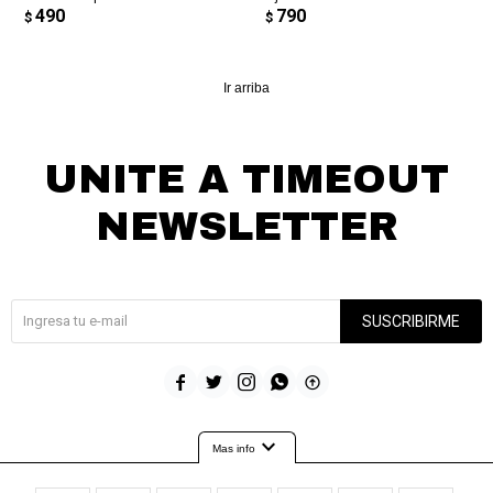
490
790
$
$
Ir arriba
UNITE A TIMEOUT
NEWSLETTER
¡Suscribite y recibí todas nuestras novedades!
SUSCRIBIRME





expand_more
Mas info