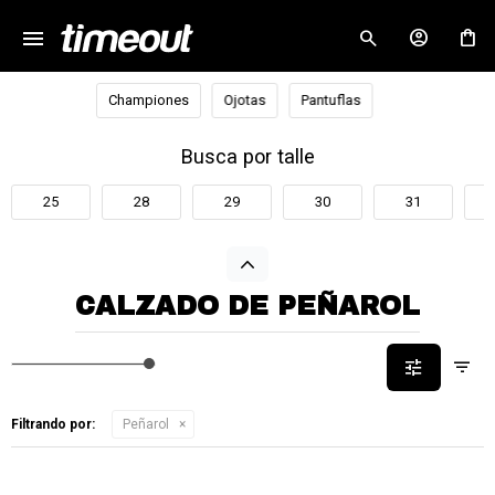
menu
close
Championes
Ojotas
Pantuflas
Busca por talle
25
28
29
30
31
CALZADO DE PEÑAROL
Filtrando por:
Peñarol