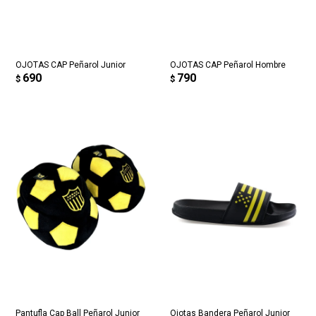
* sujeto a aprobación crediticia. El monto disponible
Día
Mes
Año
puede variar por comercio
Continuar
OJOTAS CAP Peñarol Junior
OJOTAS CAP Peñarol Hombre
690
790
$
$
Pantufla Cap Ball Peñarol Junior
Ojotas Bandera Peñarol Junior