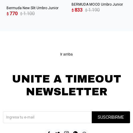
BERMUDA MOOD Umbro Junior
Bermuda New Slit Umbro Junior
833
1.190
$
$
770
1.100
$
$
Ir arriba
UNITE A TIMEOUT
NEWSLETTER
¡Suscribite y recibí todas nuestras novedades!
SUSCRIBIRME