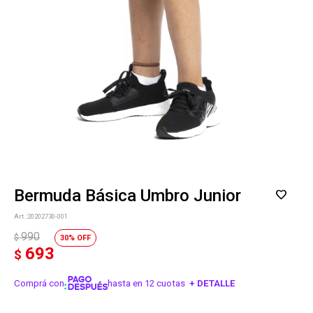
Bermuda Básica Umbro Junior
20202730-001
990
$
30
693
$
Comprá con
hasta en 12 cuotas
+ DETALLE
¡ME INTERESA!