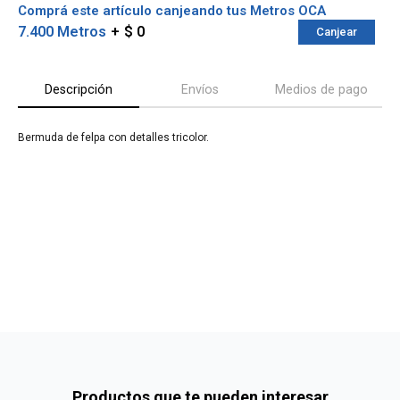
Comprá este artículo canjeando tus Metros OCA
7.400 Metros
$ 0
Canjear
Descripción
Envíos
Medios de pago
Bermuda de felpa con detalles tricolor.
¡Sumate a la forma más ágil de
comprar!
Comprá en 3 cuotas sin recargo o hasta en
12 cuotas * ¡Solo con tu cédula!
* sujeto aprobación crediticia.
Verifica si estás calificado para comprar
Comprá ahora y Pagá
con Pago Después:
Después, hasta en 12
Estás calificado para comprar usando Pago
Cédula de identidad
cuotas y sin tocar tu
Después.
Ups!
tarjeta de crédito
¡Algo salió mal!
Parece que no tenes oferta, lamentamos el
¡Tenés hasta
para comprar en las cuotas que
Celular
inconveniente, por cualquier duda contactanos
Por favor intenta nuevamente mas tarde.
prefieras!
Productos que te pueden interesar