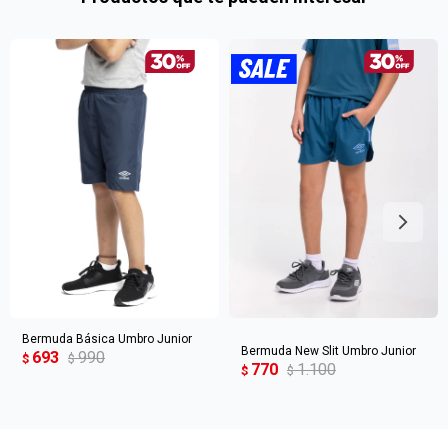
en
preguntas@pagodespues.com.uy
Elegí tus productos preferidos
Fecha de nacimiento
Elegís Pago Después como metodo de pago
* sujeto a aprobación crediticia. El monto disponible
Día
Mes
Año
puede variar por comercio
Continuar
Bermuda Básica Umbro Junior
Bermuda New Slit Umbro Junior
693
990
$
$
770
1.100
$
$