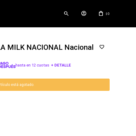
0
$
A MILK NACIONAL Nacional
hasta en 12 cuotas
+ DETALLE
¡ME INTERESA!
rtículo está agotado.