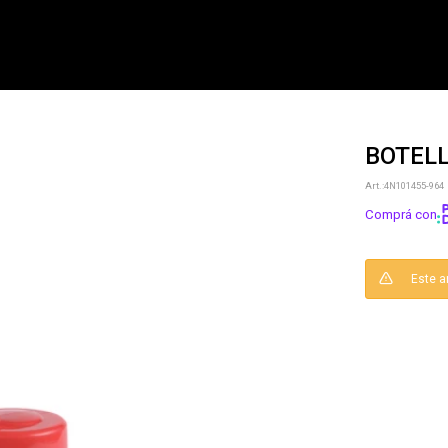
BOTELL
NOTIFICARME
4N101455-964
Comprá con
Este a