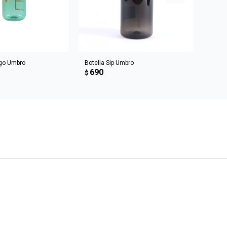
R AL CARRITO
AGREGAR AL CARRITO
ogo Umbro
Botella Sip Umbro
BOTEL
690
69
$
$