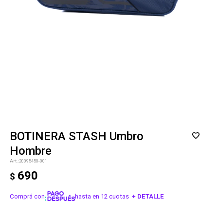
BOTINERA STASH Umbro
Hombre
20095450-001
690
$
Comprá con
hasta en 12 cuotas
+ DETALLE
¡ME INTERESA!