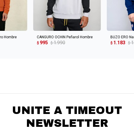
CARRITO
AGREGAR AL CARRITO
AGREGA
ro Hombre
CANGURO OCHIN Peñarol Hombre
BUZO ERO Na
995
1.990
1.183
1
$
$
$
$
UNITE A TIMEOUT
NEWSLETTER