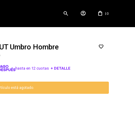
0
$
UT Umbro Hombre
W
hasta en 12 cuotas
+ DETALLE
¡ME INTERESA!
rtículo está agotado.