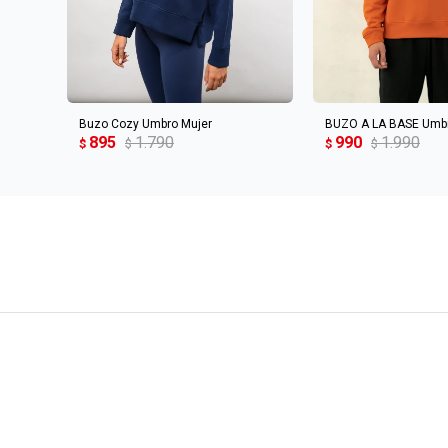
AGREGAR AL CARRITO
AGREGAR AL 
Buzo Cozy Umbro Mujer
BUZO A LA BASE Umb
895
1.790
990
1.990
$
$
$
$