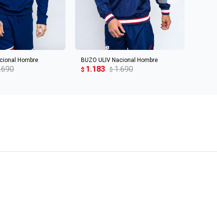
R AL CARRITO
AGREGAR AL CARRITO
cional Hombre
BUZO ULIV Nacional Hombre
BUZO 
.690
1.183
1.690
1.1
$
$
$