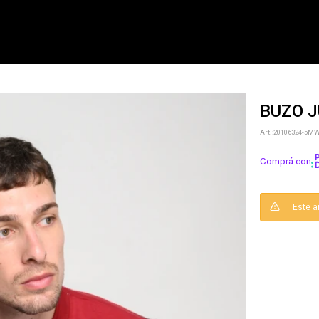
BUZO J
NOTIFICARME
20106324-5M
Comprá con
Este a