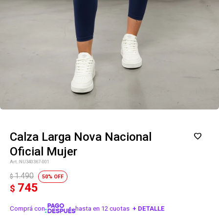
Calza Larga Nova Nacional
Oficial Mujer
NU340367-001
1.490
$
50
745
$
¡Sumate a la forma más ágil de
Comprá con
hasta en 12 cuotas
+ DETALLE
comprar!