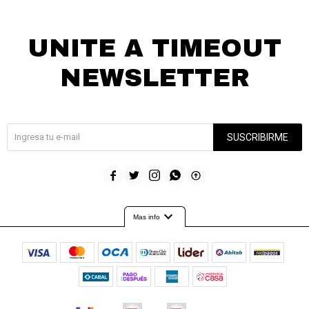
UNITE A TIMEOUT
NEWSLETTER
¡Suscribite y recibí todas nuestras novedades!
SUSCRIBIRME





expand_more
Mas info