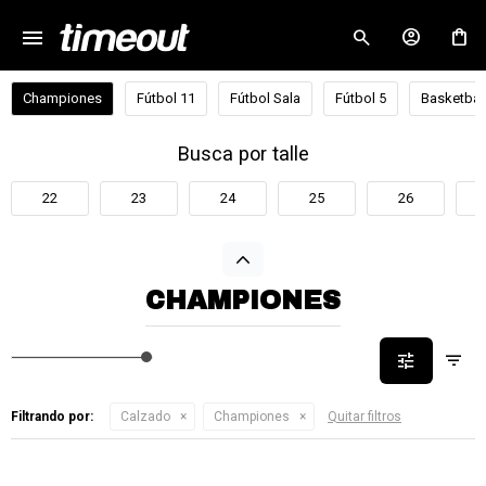
menu
close
Championes
Fútbol 11
Fútbol Sala
Fútbol 5
Basketbal
Busca por talle
22
23
24
25
26
CHAMPIONES
Filtrando por:
Calzado
Championes
Quitar filtros