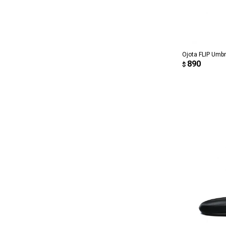
AG
Ojota FLIP Umbr
890
$