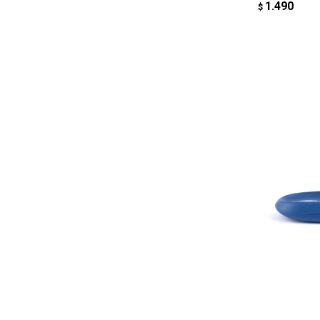
1.490
$
AG