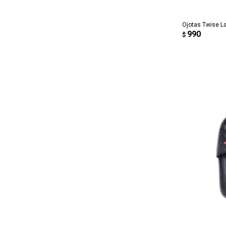
Ojotas Twise L
990
$