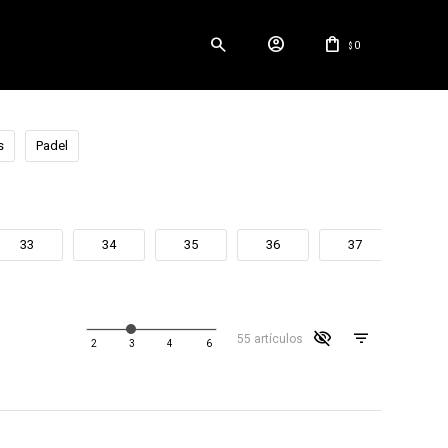
0
$
s
Padel
33
34
35
36
37
38
visibility_off
55 artículos