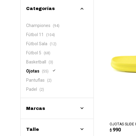
Categorías
Championes
(94)
Fútbol 11
(104)
Fútbol Sala
(12)
Fútbol 5
(68)
Basketball
(3)
Ojotas
(55)
Pantuflas
(2)
Padel
(2)
Marcas
AG
OJOTAS SLIDE 
990
Talle
$