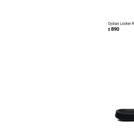
AG
Ojotas Locker 
890
$