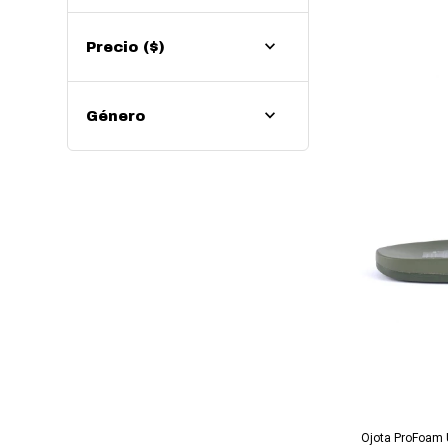
Precio
($)
Género
AG
Ojota ProFoam