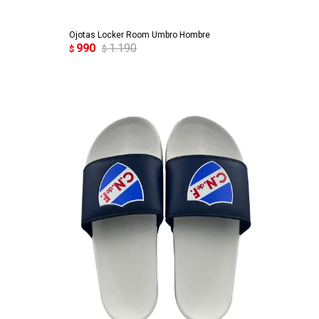
Ojotas Locker Room Umbro Hombre
990
1.190
$
$