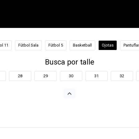
ol 11
Fútbol Sala
Fútbol 5
Basketball
Ojotas
Pantufla
Busca por talle
28
29
30
31
32