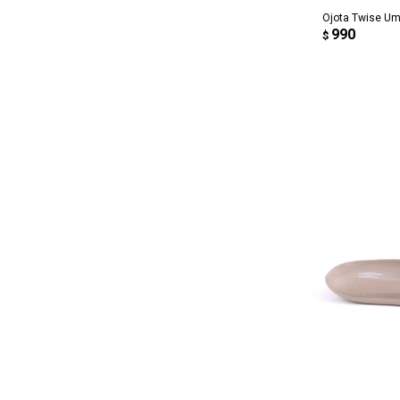
Ojota Twise U
990
$
AG