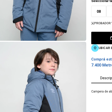
Seleccionar ta
08
PROBADOR 
UBICAR 
Comprá est
7.400 Metr
Descri
Campera de abr