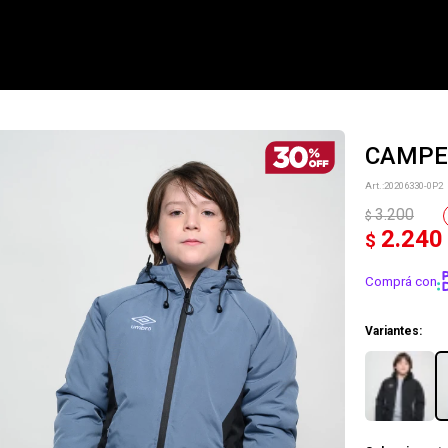
CAMPER
NOTIFICARME
20206330-0P2
3.200
$
2.240
$
Comprá con
Variantes: