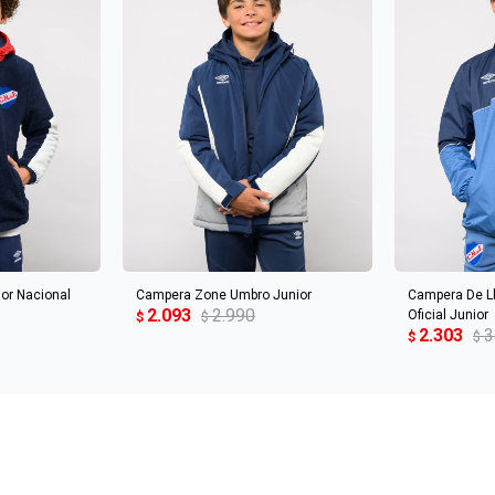
CARRITO
AGREGAR AL CARRITO
AGREGA
or Nacional
Campera Zone Umbro Junior
Campera De Ll
2.093
2.990
Oficial Junior
$
$
2.303
3
$
$