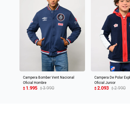
AGREGAR AL CARRITO
AGREGAR AL 
Campera Bomber Vent Nacional
Campera De Polar Expl
Oficial Hombre
Oficial Junior
1.995
3.990
2.093
2.990
$
$
$
$