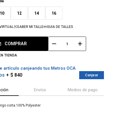
lle
10
12
14
16
VIRTUAL
SABER MI TALLE
GUIA DE TALLES
remove
add
COMPRAR
EN TIENDA
e artículo canjeando tus Metros OCA
os
$ 840
Canjear
pción
Envíos
Medios de pago
igo corta.100% Polyester