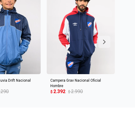
R AL CARRITO
AGREGAR AL CARRITO
uvia Drift Nacional
Campera Grav Nacional Oficial
CAMPE
2.4
Hombre
$
.290
2.392
2.990
$
$