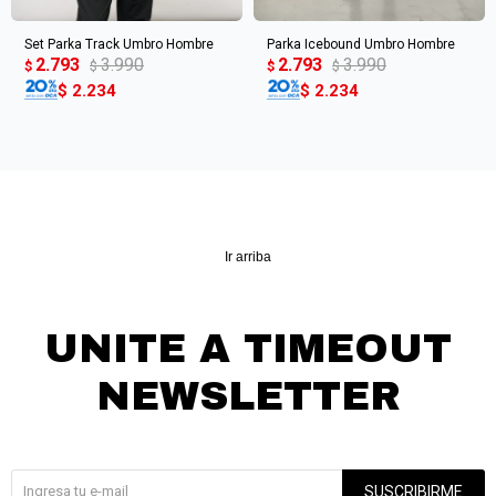
Set Parka Track Umbro Hombre
Parka Icebound Umbro Hombre
2.793
3.990
2.793
3.990
$
$
$
$
$
2.234
$
2.234
Ir arriba
UNITE A TIMEOUT
NEWSLETTER
¡Suscribite y recibí todas nuestras novedades!
SUSCRIBIRME