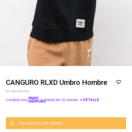
CANGURO RLXD Umbro Hombre
256139U0-002
Comprá con
hasta en 12 cuotas
+ DETALLE
¡ME INTERESA!
Este artículo está agotado.