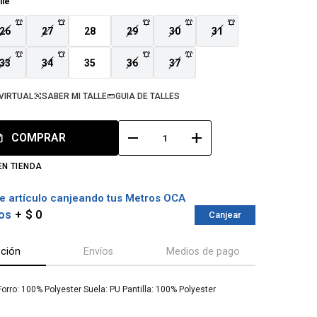
lle
26
27
28
29
30
31
33
34
35
36
37
VIRTUAL
SABER MI TALLE
GUIA DE TALLES
remove
add
COMPRAR
EN TIENDA
e artículo canjeando tus Metros OCA
os
$ 0
Canjear
pción
Envíos
Medios de pago
Forro: 100% Polyester Suela: PU Pantilla: 100% Polyester