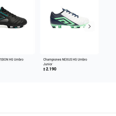
R AL CARRITO
AGREGAR AL CARRITO
ISION HG Umbro
Championes NEXUS HG Umbro
Champ
Junior
Homb
2.190
2.3
$
$