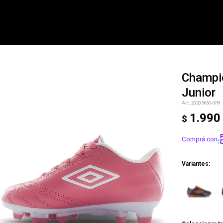
Champi
Junior
NOTIFICARME
20203660-0R9
1.990
$
Comprá con
Variantes: