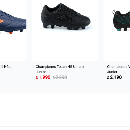
CARRITO
AGREGAR AL CARRITO
AGREGA
II HG Jr
Championes Touch HG Umbro
Championes V
Junior
Junior
1.990
2.290
2.190
$
$
$