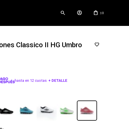
0
$
ones Classico II HG Umbro
hasta en 12 cuotas
+ DETALLE
¡ME INTERESA!