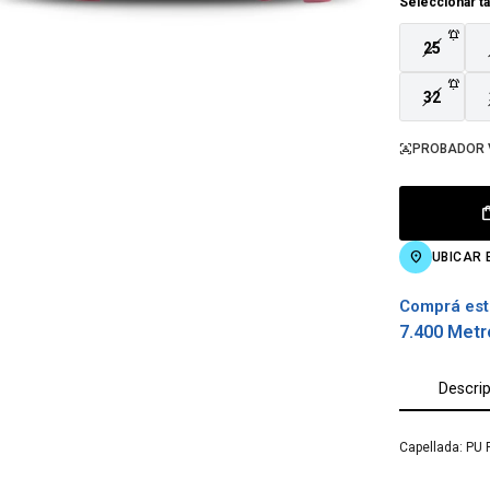
Seleccionar ta
25
32
PROBADOR 
UBICAR 
Comprá est
7.400 Metr
Descri
Capellada: PU 