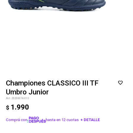
Championes CLASSICO III TF
Umbro Junior
20206074-01S
1.990
$
Comprá con
hasta en 12 cuotas
+ DETALLE
¡ME INTERESA!