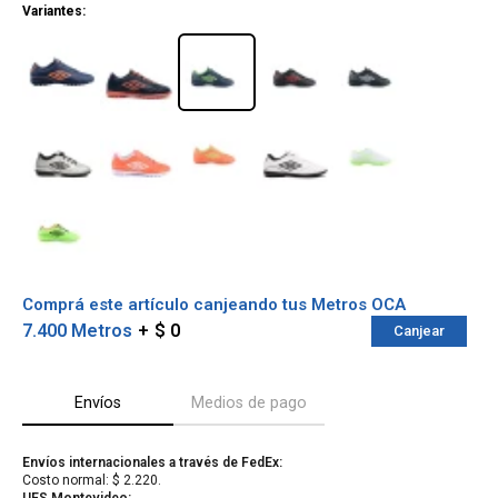
Variantes:
Comprá este artículo canjeando tus Metros OCA
7.400 Metros
$ 0
Canjear
Envíos
Medios de pago
¡Sumate a la forma más ágil de
comprar!
Comprá en 3 cuotas sin recargo o hasta en
Envíos internacionales a través de FedEx:
12 cuotas * ¡Solo con tu cédula!
Costo normal: $ 2.220.
* sujeto aprobación crediticia.
UES Montevideo: