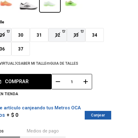
lle
29
30
31
32
33
34
36
37
VIRTUAL
SABER MI TALLE
GUIA DE TALLES
remove
add
COMPRAR
EN TIENDA
e artículo canjeando tus Metros OCA
os
$ 0
Canjear
os
Medios de pago