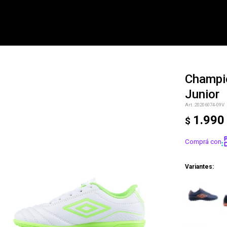
Champi
Junior
NOTIFICARME
20206074-09V
1.990
$
Comprá con
Variantes: