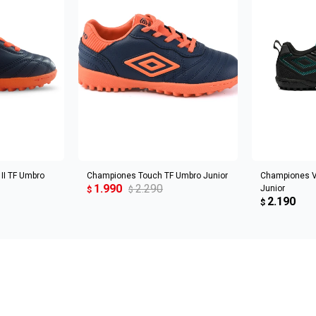
CARRITO
AGREGAR AL CARRITO
AGREGA
II TF Umbro
Championes Touch TF Umbro Junior
Championes V
1.990
2.290
Junior
$
$
2.190
$