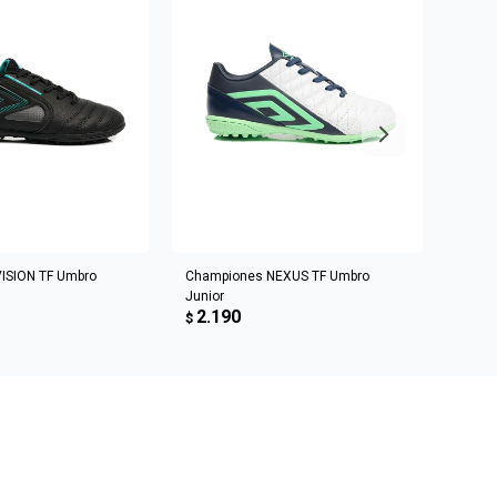
R AL CARRITO
AGREGAR AL CARRITO
ISION TF Umbro
Championes NEXUS TF Umbro
Champ
Junior
Homb
2.190
2.3
$
$