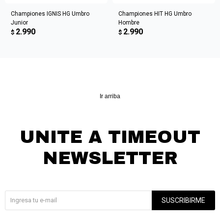
Championes IGNIS HG Umbro
Championes HIT HG Umbro
Junior
Hombre
2.990
2.990
$
$
Ir arriba
UNITE A TIMEOUT
NEWSLETTER
¡Suscribite y recibí todas nuestras novedades!
SUSCRIBIRME