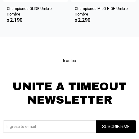
Championes GLIDE Umbro
Championes MILO-HIGH Umbro
Hombre
Hombre
2.190
2.290
$
$
Ir arriba
UNITE A TIMEOUT
NEWSLETTER
¡Suscribite y recibí todas nuestras novedades!
SUSCRIBIRME