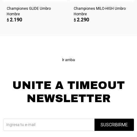
Championes GLIDE Umbro
Championes MILO-HIGH Umbro
Hombre
Hombre
2.190
2.290
$
$
Ir arriba
UNITE A TIMEOUT
NEWSLETTER
¡Suscribite y recibí todas nuestras novedades!
SUSCRIBIRME