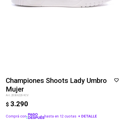
Championes Shoots Lady Umbro
Mujer
20306220-9CV
3.290
$
Comprá con
hasta en 12 cuotas
+ DETALLE
¡ME INTERESA!