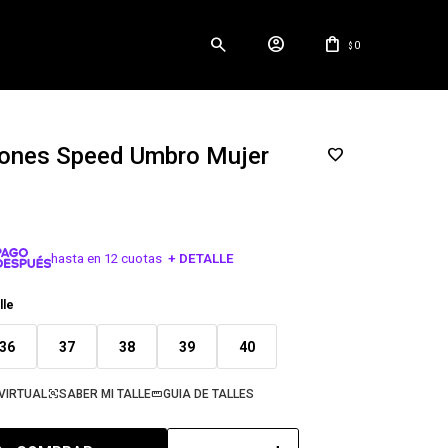
0
$
ones Speed Umbro Mujer
hasta en 12 cuotas
+ DETALLE
¡ME INTERESA!
lle
36
37
38
39
40
VIRTUAL
SABER MI TALLE
GUIA DE TALLES