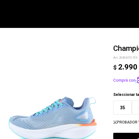
Champi
NOTIFICARME
20306372-7C9
2.990
$
Comprá con
Seleccionar ta
35
PROBADOR 