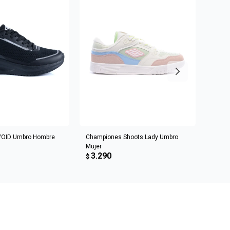
R AL CARRITO
AGREGAR AL CARRITO
VOID Umbro Hombre
Championes Shoots Lady Umbro
Champ
Mujer
Homb
3.290
3.6
$
$