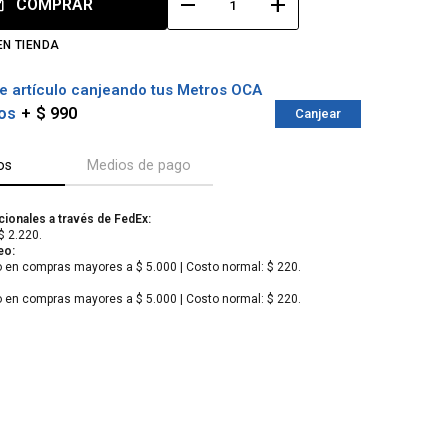
remove
add
COMPRAR
EN TIENDA
e artículo canjeando tus Metros OCA
os
$ 990
Canjear
os
Medios de pago
cionales a través de FedEx:
$ 2.220.
eo:
o en compras mayores a $ 5.000 | Costo normal: $ 220.
o en compras mayores a $ 5.000 | Costo normal: $ 220.