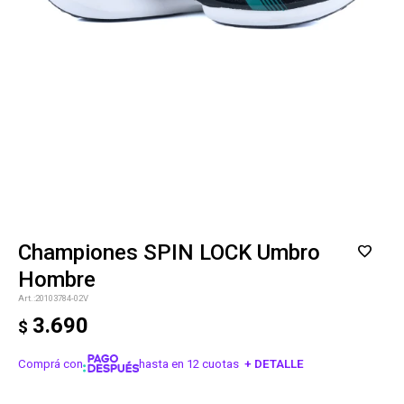
Championes SPIN LOCK Umbro
Hombre
20103784-02V
3.690
$
Comprá con
hasta en 12 cuotas
+ DETALLE
¡ME INTERESA!