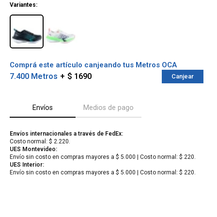
Variantes:
Comprá este artículo canjeando tus Metros OCA
7.400 Metros
$ 1690
Canjear
Envíos
Medios de pago
Envíos internacionales a través de FedEx:
Costo normal: $ 2.220.
¡Sumate a la forma más ágil de
UES Montevideo:
comprar!
Envío sin costo en compras mayores a $ 5.000 | Costo normal: $ 220.
Comprá en 3 cuotas sin recargo o hasta en
UES Interior:
12 cuotas * ¡Solo con tu cédula!
Envío sin costo en compras mayores a $ 5.000 | Costo normal: $ 220.
* sujeto aprobación crediticia.
Verifica si estás calificado para comprar
Comprá ahora y Pagá
con Pago Después:
Después, hasta en 12
Estás calificado para comprar usando Pago
Cédula de identidad
cuotas y sin tocar tu
Después.