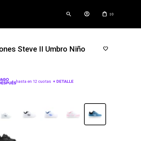
0
$
nes Steve II Umbro Niño
hasta en 12 cuotas
+ DETALLE
¡ME INTERESA!