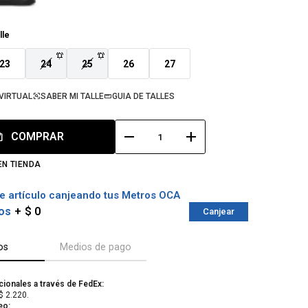
lle
23
24
25
26
27
VIRTUAL
SABER MI TALLE
GUIA DE TALLES
remove
add
COMPRAR
EN TIENDA
e artículo canjeando tus Metros OCA
os
$ 0
Canjear
os
Medios de pago
cionales a través de FedEx:
$ 2.220.
eo: