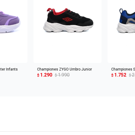
CARRITO
AGREGAR AL CARRITO
AGREGA
er Infants
Championes ZYGO Umbro Junior
Championes S
1.290
1.990
1.752
2
$
$
$
$