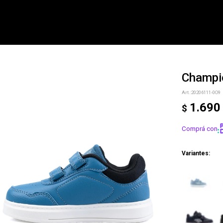
Champio
NOTIFICARME
20206111-0O9
1.690
$
Comprá con
Variantes: