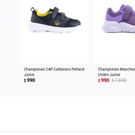
AGREGAR AL CARRITO
AGREGAR AL 
Championes CAP Carbonero Peñarol
Championes Manchest
Junior
Umbro Junior
990
990
1.690
$
$
$