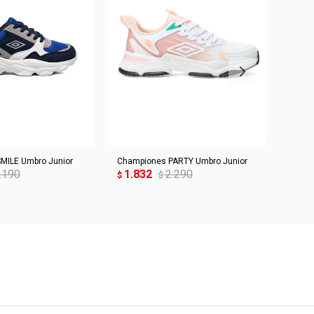
R AL CARRITO
AGREGAR AL CARRITO
MILE Umbro Junior
Championes PARTY Umbro Junior
Champ
.190
1.832
2.290
1.8
$
$
$