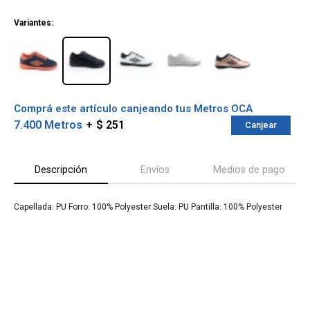
¡ME INTERESA!
Variantes:
Comprá este artículo canjeando tus Metros OCA
7.400 Metros
$ 251
Canjear
Descripción
Envíos
Medios de pago
Capellada: PU Forro: 100% Polyester Suela: PU Pantilla: 100% Polyester
¡Sumate a la forma más ágil de
comprar!
Comprá en 3 cuotas sin recargo o hasta en
12 cuotas * ¡Solo con tu cédula!
* sujeto aprobación crediticia.
Verifica si estás calificado para comprar
Comprá ahora y Pagá
con Pago Después:
Después, hasta en 12
Estás calificado para comprar usando Pago
Cédula de identidad