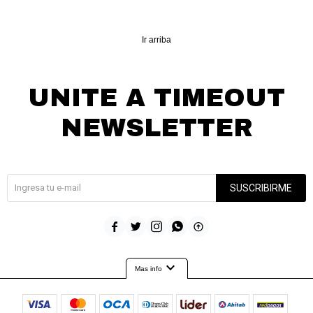
Ir arriba
UNITE A TIMEOUT
NEWSLETTER
¡Suscribite y recibí todas nuestras novedades!
SUSCRIBIRME





expand_more
Mas info