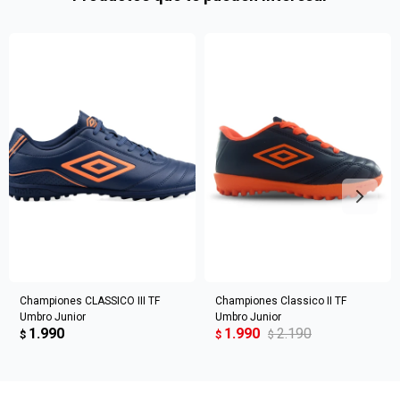
en
preguntas@pagodespues.com.uy
Elegí tus productos preferidos
Fecha de nacimiento
Elegís Pago Después como metodo de pago
* sujeto a aprobación crediticia. El monto disponible
Día
Mes
Año
puede variar por comercio
Continuar
Championes CLASSICO III TF
Championes Classico II TF
Umbro Junior
Umbro Junior
1.990
1.990
2.190
$
$
$