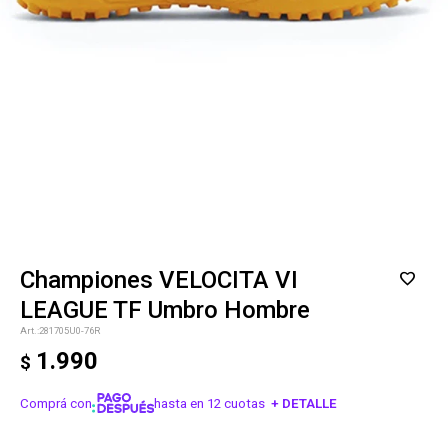
Championes VELOCITA VI
LEAGUE TF Umbro Hombre
281705U0-76R
1.990
$
Comprá con
hasta en 12 cuotas
+ DETALLE
¡ME INTERESA!