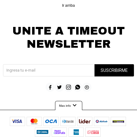
Ir arriba
UNITE A TIMEOUT
NEWSLETTER
¡Suscribite y recibí todas nuestras novedades!
SUSCRIBIRME





expand_more
Mas info