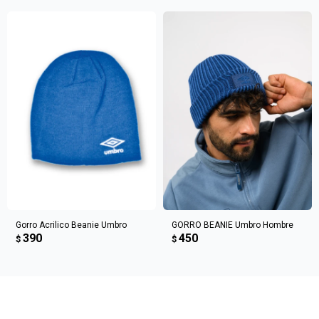
Fecha de nacimiento
Elegís Pago Después como metodo de pago
* sujeto a aprobación crediticia. El monto disponible
Día
Mes
Año
puede variar por comercio
Continuar
Gorro Acrilico Beanie Umbro
GORRO BEANIE Umbro Hombre
390
450
$
$