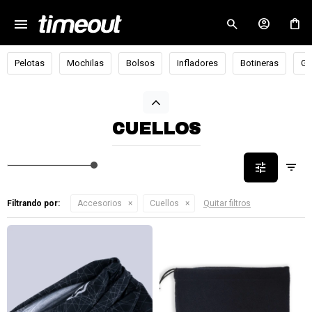
menu
close
Pelotas
Mochilas
Bolsos
Infladores
Botineras
Go
CUELLOS
Filtrando por:
Accesorios
Cuellos
Quitar filtros