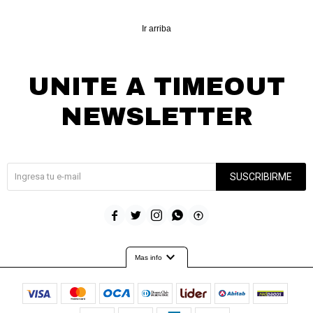
Ir arriba
UNITE A TIMEOUT
NEWSLETTER
¡Suscribite y recibí todas nuestras novedades!
SUSCRIBIRME





expand_more
Mas info