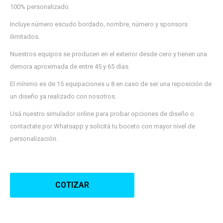
¡Sumate a la forma más ágil de
100% personalizado.
comprar!
Comprá en 3 cuotas sin recargo o hasta en
Incluye número escudo bordado, nombre, número y sponsors
12 cuotas * ¡Solo con tu cédula!
ilimitados.
* sujeto aprobación crediticia.
Verifica si estás calificado para comprar
Comprá ahora y Pagá
con Pago Después:
Nuestros equipos se producen en el exterior desde cero y tienen una
Después, hasta en 12
Estás calificado para comprar usando Pago
demora aproximada de entre 45 y 65 días.
Cédula de identidad
cuotas y sin tocar tu
Después.
Ups!
tarjeta de crédito
El mínimo es de 15 equipaciones u 8 en caso de ser una reposición de
¡Algo salió mal!
Parece que no tenes oferta, lamentamos el
¡Tenés hasta
para comprar en las cuotas que
Celular
un diseño ya realizado con nosotros.
inconveniente, por cualquier duda contactanos
Por favor intenta nuevamente mas tarde.
prefieras!
en
preguntas@pagodespues.com.uy
Usá nuestro simulador online para probar opciones de diseño o
Elegí tus productos preferidos
Fecha de nacimiento
contactate por Whatsapp y solicitá tu boceto con mayor nivel de
Elegís Pago Después como metodo de pago
personalización.
* sujeto a aprobación crediticia. El monto disponible
Día
Mes
Año
puede variar por comercio
Continuar
COTIZAR