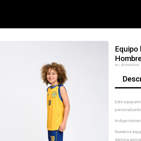
Equipo 
Hombre
NOTIFICARME
20100096-004
Desc
Este equipam
personalizado
Incluye númer
Nuestros equip
demora aproxi