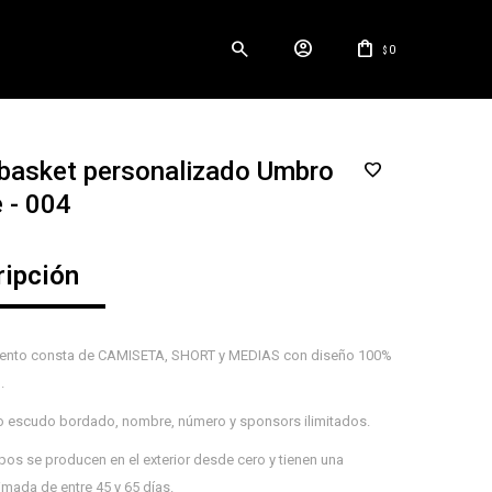
0
$
basket personalizado Umbro
 - 004
ripción
iento consta de CAMISETA, SHORT y MEDIAS con diseño 100%
.
o escudo bordado, nombre, número y sponsors ilimitados.
os se producen en el exterior desde cero y tienen una
mada de entre 45 y 65 días.