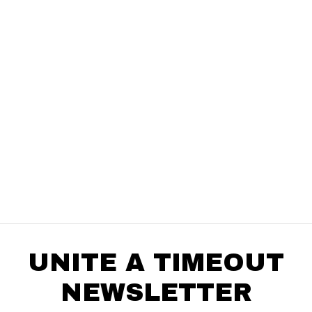
en
preguntas@pagodespues.com.uy
Elegí tus productos preferidos
Fecha de nacimiento
Elegís Pago Después como metodo de pago
* sujeto a aprobación crediticia. El monto disponible
Día
Mes
Año
puede variar por comercio
Continuar
UNITE A TIMEOUT
NEWSLETTER