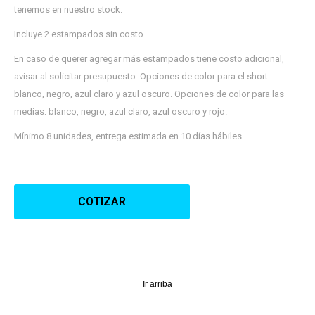
tenemos en nuestro stock.
12 cuotas * ¡Solo con tu cédula!
* sujeto aprobación crediticia.
Verifica si estás calificado para comprar
Incluye 2 estampados sin costo.
Comprá ahora y Pagá
con Pago Después:
Después, hasta en 12
Estás calificado para comprar usando Pago
En caso de querer agregar más estampados tiene costo adicional,
Cédula de identidad
cuotas y sin tocar tu
Después.
avisar al solicitar presupuesto. Opciones de color para el short:
Ups!
tarjeta de crédito
¡Algo salió mal!
blanco, negro, azul claro y azul oscuro. Opciones de color para las
Parece que no tenes oferta, lamentamos el
¡Tenés hasta
para comprar en las cuotas que
Celular
inconveniente, por cualquier duda contactanos
Por favor intenta nuevamente mas tarde.
medias: blanco, negro, azul claro, azul oscuro y rojo.
prefieras!
en
preguntas@pagodespues.com.uy
Elegí tus productos preferidos
Mínimo 8 unidades, entrega estimada en 10 días hábiles.
Fecha de nacimiento
Elegís Pago Después como metodo de pago
* sujeto a aprobación crediticia. El monto disponible
Día
Mes
Año
puede variar por comercio
COTIZAR
Continuar
Ir arriba