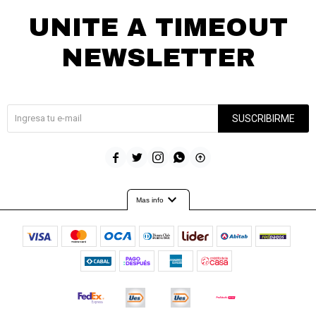
UNITE A TIMEOUT
NEWSLETTER
¡Suscribite y recibí todas nuestras novedades!
SUSCRIBIRME





expand_more
Mas info