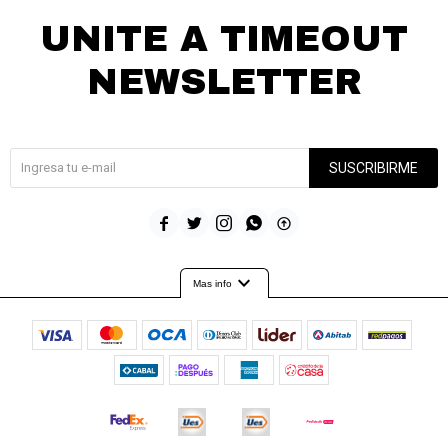
UNITE A TIMEOUT
NEWSLETTER
¡Suscribite y recibí todas nuestras novedades!
SUSCRIBIRME





expand_more
Mas info