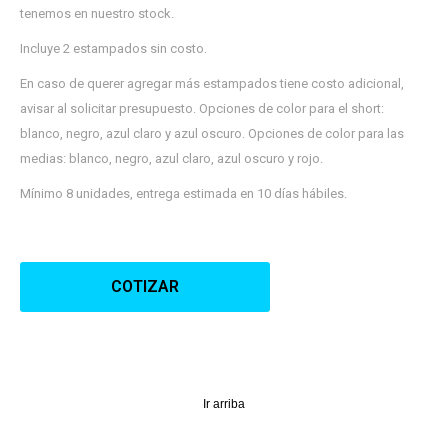
tenemos en nuestro stock.
12 cuotas * ¡Solo con tu cédula!
* sujeto aprobación crediticia.
Verifica si estás calificado para comprar
Incluye 2 estampados sin costo.
Comprá ahora y Pagá
con Pago Después:
Después, hasta en 12
Estás calificado para comprar usando Pago
En caso de querer agregar más estampados tiene costo adicional,
Cédula de identidad
cuotas y sin tocar tu
Después.
avisar al solicitar presupuesto. Opciones de color para el short:
Ups!
tarjeta de crédito
¡Algo salió mal!
blanco, negro, azul claro y azul oscuro. Opciones de color para las
Parece que no tenes oferta, lamentamos el
¡Tenés hasta
para comprar en las cuotas que
Celular
inconveniente, por cualquier duda contactanos
Por favor intenta nuevamente mas tarde.
medias: blanco, negro, azul claro, azul oscuro y rojo.
prefieras!
en
preguntas@pagodespues.com.uy
Elegí tus productos preferidos
Mínimo 8 unidades, entrega estimada en 10 días hábiles.
Fecha de nacimiento
Elegís Pago Después como metodo de pago
* sujeto a aprobación crediticia. El monto disponible
Día
Mes
Año
puede variar por comercio
COTIZAR
Continuar
Ir arriba