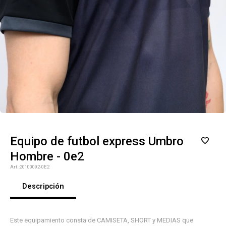
Equipo de futbol express Umbro
Hombre - 0e2
20100092-0E2
Descripción
¡Sumate a la forma más ágil de
comprar!
Este equipamiento consta de CAMISETA, SHORT y MEDIAS que
Comprá en 3 cuotas sin recargo o hasta en