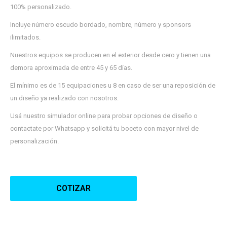
¡Sumate a la forma más ágil de
100% personalizado.
comprar!
Comprá en 3 cuotas sin recargo o hasta en
Incluye número escudo bordado, nombre, número y sponsors
12 cuotas * ¡Solo con tu cédula!
ilimitados.
* sujeto aprobación crediticia.
Verifica si estás calificado para comprar
Comprá ahora y Pagá
con Pago Después:
Nuestros equipos se producen en el exterior desde cero y tienen una
Después, hasta en 12
Estás calificado para comprar usando Pago
demora aproximada de entre 45 y 65 días.
Cédula de identidad
cuotas y sin tocar tu
Después.
Ups!
tarjeta de crédito
El mínimo es de 15 equipaciones u 8 en caso de ser una reposición de
¡Algo salió mal!
Parece que no tenes oferta, lamentamos el
¡Tenés hasta
para comprar en las cuotas que
Celular
un diseño ya realizado con nosotros.
inconveniente, por cualquier duda contactanos
Por favor intenta nuevamente mas tarde.
prefieras!
en
preguntas@pagodespues.com.uy
Usá nuestro simulador online para probar opciones de diseño o
Elegí tus productos preferidos
Fecha de nacimiento
contactate por Whatsapp y solicitá tu boceto con mayor nivel de
Elegís Pago Después como metodo de pago
personalización.
* sujeto a aprobación crediticia. El monto disponible
Día
Mes
Año
puede variar por comercio
Continuar
COTIZAR