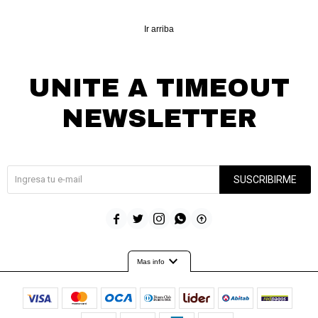
Ir arriba
UNITE A TIMEOUT
NEWSLETTER
¡Suscribite y recibí todas nuestras novedades!
SUSCRIBIRME





expand_more
Mas info