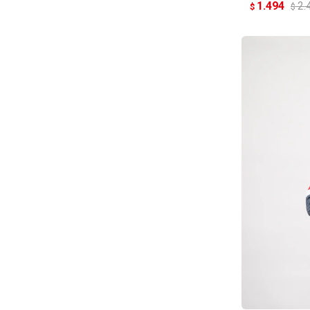
1.494
2.
$
$
AG