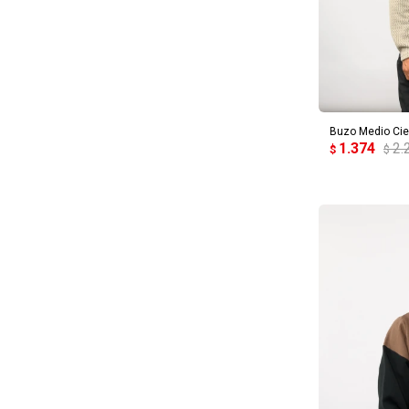
AG
Buzo Medio Cie
1.374
2.
$
$