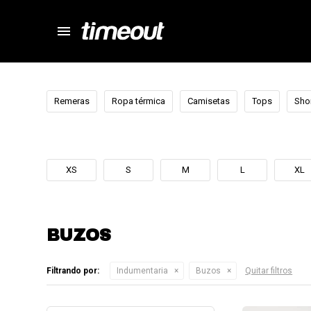
menu
store
close
local_shipping
autorenew
Remeras
Ropa térmica
Camisetas
Tops
Sho
percent
XS
S
M
L
XL
BUZOS
Filtrando por:
Indumentaria
Buzos
Quitar filtros