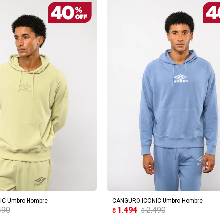
REGAR AL CARRITO
AGREGAR AL CARRITO
IC Umbro Hombre
CANGURO ICONIC Umbro Hombre
490
1.494
2.490
$
$