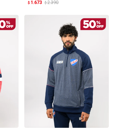
1.673
2.390
$
$
AGREGAR AL CARRITO