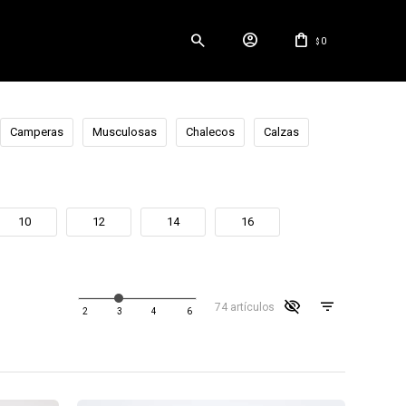
0
$
Camperas
Musculosas
Chalecos
Calzas
10
12
14
16
visibility_off
74 artículos