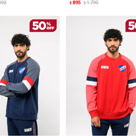
490
895
1.790
$
$
REGAR AL CARRITO
AGREGAR AL CARRITO