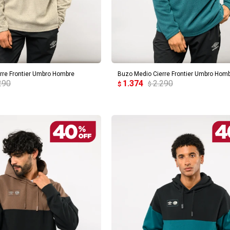
REGAR AL CARRITO
AGREGAR AL CARRITO
rre Frontier Umbro Hombre
Buzo Medio Cierre Frontier Umbro Hom
290
1.374
2.290
$
$