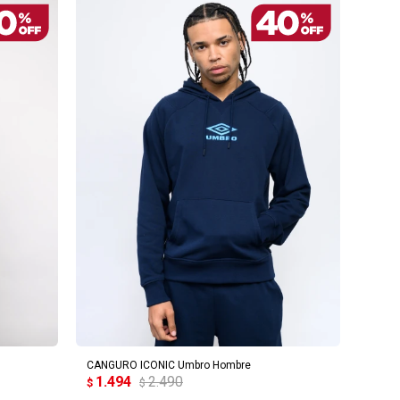
AGREGAR AL CARRITO
CANGURO ICONIC Umbro Hombre
1.494
2.490
$
$