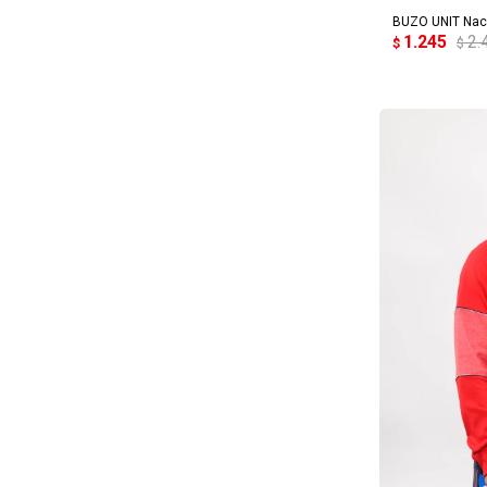
BUZO UNIT Naci
1.245
2.
$
$