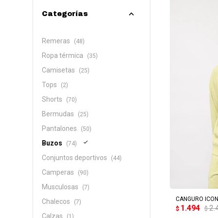
Categorías
Remeras
(48)
Ropa térmica
(35)
Camisetas
(25)
Tops
(2)
Shorts
(70)
Bermudas
(25)
Pantalones
(50)
Buzos
(74)
Conjuntos deportivos
(44)
Camperas
(90)
AG
Musculosas
(7)
CANGURO ICON
Chalecos
(7)
1.494
2.
$
$
Calzas
(1)