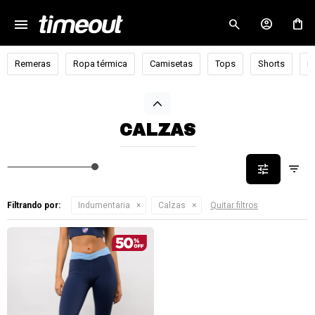
menu
close
Remeras
Ropa térmica
Camisetas
Tops
Shorts
B
CALZAS
Filtrando por:
Indumentaria
Calzas
Quitar filtros