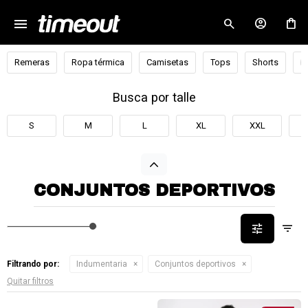
menu
close
Remeras
Ropa térmica
Camisetas
Tops
Shorts
B
Busca por talle
S
M
L
XL
XXL
CONJUNTOS DEPORTIVOS
Filtrando por:
Indumentaria
Conjuntos deportivos
Quitar filtros