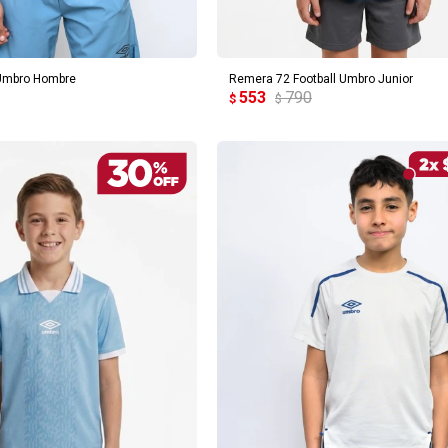
REGAR AL CARRITO
AGREGAR AL CARRITO
Umbro Hombre
Remera 72 Football Umbro Junior
553
790
$
$