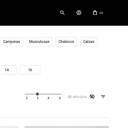
0
$
Camperas
Musculosas
Chalecos
Calzas
14
16
visibility_off
48 artículos