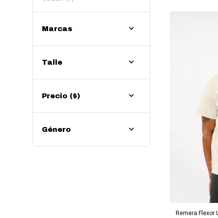
Marcas
Talle
Precio
($)
Género
AG
Remera Flexor