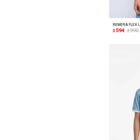
AG
REMERA FLEX 
594
990
$
$