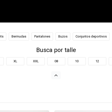
rts
Bermudas
Pantalones
Buzos
Conjuntos deportivos
Busca por talle
XL
XXL
08
10
12