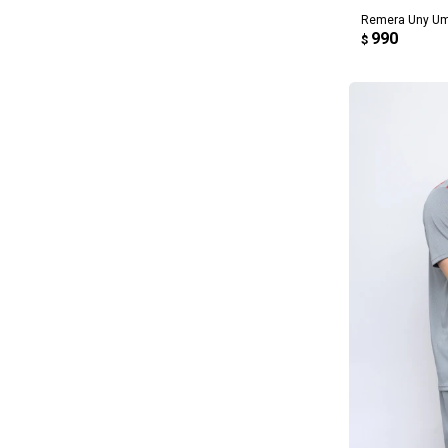
Remera Uny Um
990
$
AG