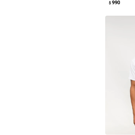
990
$
AG