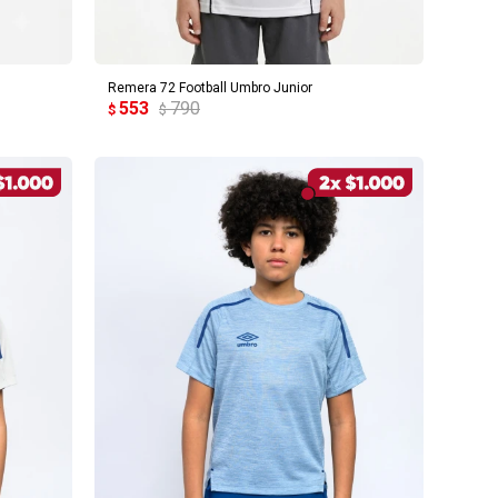
AGREGAR AL CARRITO
Remera 72 Football Umbro Junior
553
790
$
$