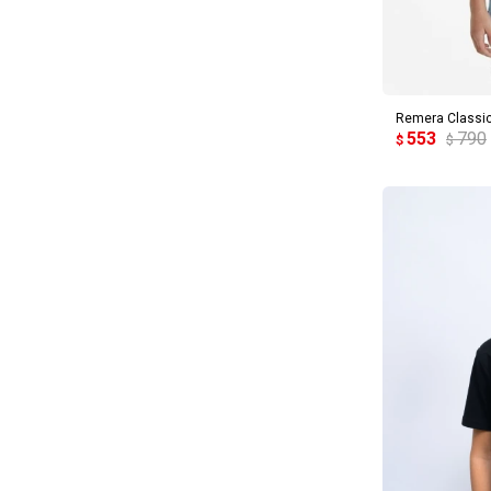
AG
Remera Classic
553
790
$
$