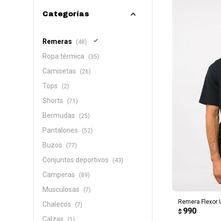
Categorías
Remeras
(48)
Ropa térmica
(35)
Camisetas
(26)
Tops
(2)
Shorts
(71)
Bermudas
(25)
Pantalones
(52)
Buzos
(77)
Conjuntos deportivos
(43)
Camperas
(89)
AG
Musculosas
(7)
Remera Flexor
Chalecos
(7)
990
$
Calzas
(1)