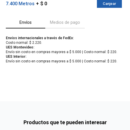
7.400 Metros
$ 0
Canjear
Envíos
Medios de pago
Envíos internacionales a través de FedEx:
Costo normal: $ 2.220.
UES Montevideo:
Envío sin costo en compras mayores a $ 5.000 | Costo normal: $ 220.
UES Interior:
Envío sin costo en compras mayores a $ 5.000 | Costo normal: $ 220.
¡Sumate a la forma más ágil de
comprar!
Comprá en 3 cuotas sin recargo o hasta en
12 cuotas * ¡Solo con tu cédula!
* sujeto aprobación crediticia.
Verifica si estás calificado para comprar
Comprá ahora y Pagá
con Pago Después:
Después, hasta en 12
Estás calificado para comprar usando Pago
Cédula de identidad
cuotas y sin tocar tu
Después.
Ups!
tarjeta de crédito
¡Algo salió mal!
Parece que no tenes oferta, lamentamos el
¡Tenés hasta
para comprar en las cuotas que
Celular
inconveniente, por cualquier duda contactanos
Por favor intenta nuevamente mas tarde.
prefieras!
Productos que te pueden interesar
en
preguntas@pagodespues.com.uy
Elegí tus productos preferidos