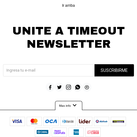
Ir arriba
UNITE A TIMEOUT
NEWSLETTER
¡Suscribite y recibí todas nuestras novedades!
SUSCRIBIRME





expand_more
Mas info