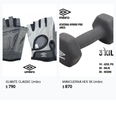
Fecha de nacimiento
Elegís Pago Después como metodo de pago
* sujeto a aprobación crediticia. El monto disponible
Día
Mes
Año
puede variar por comercio
Continuar
GUANTE CLASSIC Umbro
MANCUERNA HEX 3K Umbro
790
870
$
$