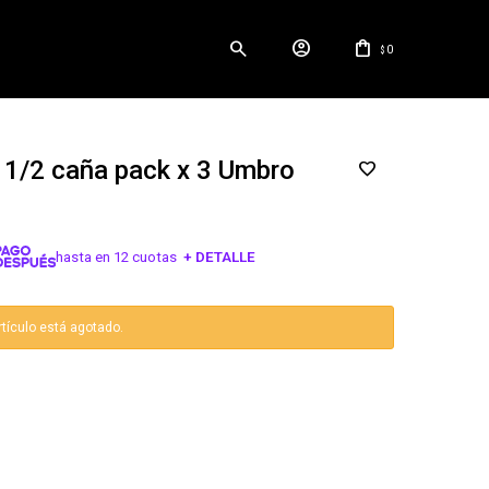
0
$
1/2 caña pack x 3 Umbro
hasta en 12 cuotas
+ DETALLE
¡ME INTERESA!
rtículo está agotado.