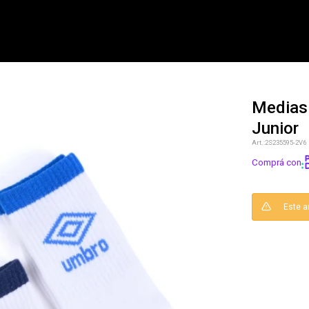
Medias 
Junior
NOTIFICARME
2S235595-2V6
Comprá con
Este a