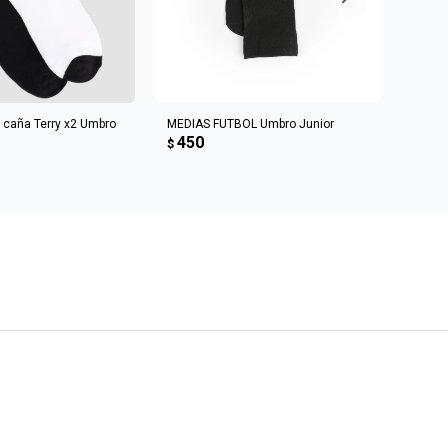
R AL CARRITO
AGREGAR AL CARRITO
 caña Terry x2 Umbro
MEDIAS FUTBOL Umbro Junior
Medias
450
45
$
$