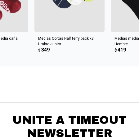
CARRITO
AGREGAR AL CARRITO
AGREGA
media caña
Medias Cortas Half terry pack x3
Medias media
Umbro Junior
Hombre
349
419
$
$
UNITE A TIMEOUT
NEWSLETTER