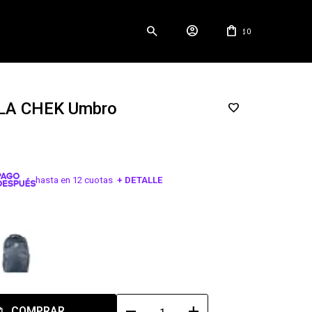
0
$
LA CHEK Umbro
hasta en 12 cuotas
+ DETALLE
¡ME INTERESA!
remove
add
COMPRAR