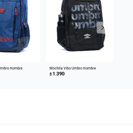
R AL CARRITO
AGREGAR AL CARRITO
 Umbro Hombre
Mochila Vibo Umbro Hombre
Mochi
1.390
1.3
$
$