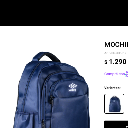
MOCHI
NOTIFICARME
20095435-019
1.290
$
Comprá con
Variantes: