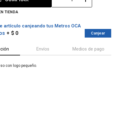
EN TIENDA
e artículo canjeando tus Metros OCA
os
$ 0
Canjear
pción
Envíos
Medios de pago
liso con logo pequeño.