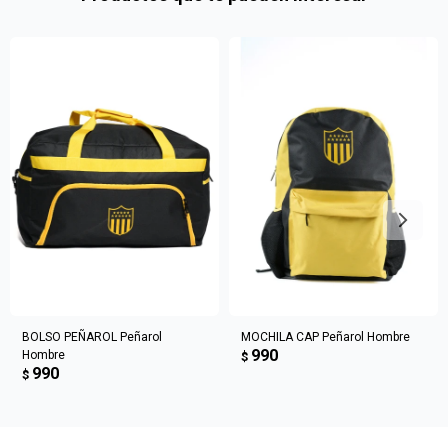
en
preguntas@pagodespues.com.uy
Elegí tus productos preferidos
Fecha de nacimiento
Elegís Pago Después como metodo de pago
* sujeto a aprobación crediticia. El monto disponible
Día
Mes
Año
puede variar por comercio
Continuar
BOLSO PEÑAROL Peñarol
MOCHILA CAP Peñarol Hombre
990
Hombre
$
990
$