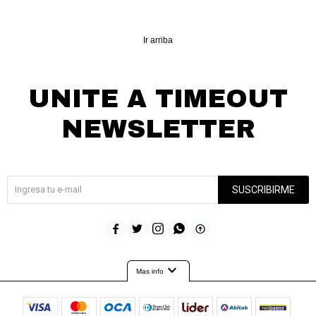
Ir arriba
UNITE A TIMEOUT
NEWSLETTER
¡Suscribite y recibí todas nuestras novedades!
SUSCRIBIRME





expand_more
Mas info